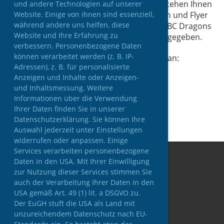
Bannerwerbung auf unserer Homepage stehen Ihnen
und andere Technologien auf unserer
Website. Einige von ihnen sind essenziell,
Werbeflächen auf der Spielbande, Dressen und Flyer
während andere uns helfen, diese
zur Verfügung. Auf den Heimspielen des FBC Dragons
Website und Ihre Erfahrung zu
ist die Möglichkeit weiterer Werbeflächen gegeben.
verbessern. Personenbezogene Daten
können verarbeitet werden (z. B. IP-
Für Ihre Rückfragen wenden Sie sich bitte an:
Adressen), z. B. für personalisierte
Anzeigen und Inhalte oder Anzeigen-
Harald Steinbichler
und Inhaltsmessung. Weitere
Tel: 0664-8516442
Informationen über die Verwendung
E-Mail:
office@fbc-dragons.at
Ihrer Daten finden Sie in unserer
Datenschutzerklärung. Sie können Ihre
Auswahl jederzeit unter Einstellungen
widerrufen oder anpassen. Einige
Services verarbeiten personenbezogene
Daten in den USA. Mit Ihrer Einwilligung
zur Nutzung dieser Services stimmen Sie
auch der Verarbeitung Ihrer Daten in den
USA gemäß Art. 49 (1) lit. a DSGVO zu.
Der EuGH stuft die USA als Land mit
unzureichendem Datenschutz nach EU-
© FBC-Dragons