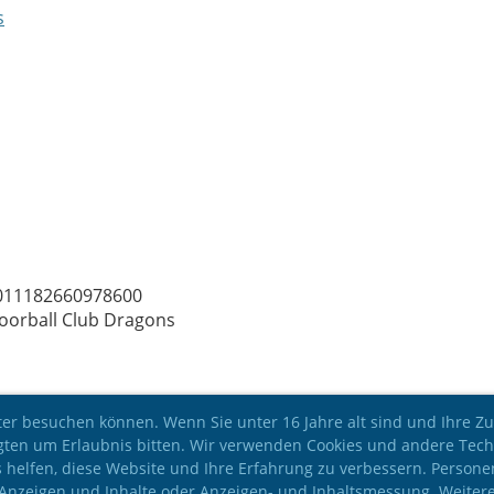
s
2011182660978600
oorball Club Dragons
er besuchen können. Wenn Sie unter 16 Jahre alt sind und Ihre Zu
gten um Erlaubnis bitten. Wir verwenden Cookies und andere Tech
ns helfen, diese Website und Ihre Erfahrung zu verbessern. Perso
rte Anzeigen und Inhalte oder Anzeigen- und Inhaltsmessung. Weiter