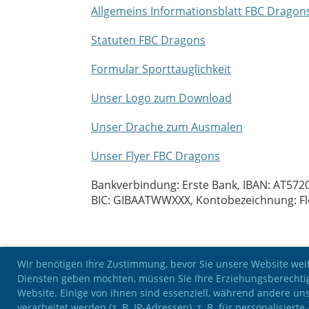
Allgemeins Informationsblatt FBC Dragon
Statuten FBC Dragons
Formular Sporttauglichkeit
Unser Logo zum Download
Unser Drache zum Ausmalen
Unser Flyer FBC Dragons
Bankverbindung: Erste Bank, IBAN: AT57
BIC: GIBAATWWXXX, Kontobezeichnung: Fl
Wir benötigen Ihre Zustimmung, bevor Sie unsere Website weit
Diensten geben möchten, müssen Sie Ihre Erziehungsberechti
Website. Einige von ihnen sind essenziell, während andere u
verarbeitet werden (z. B. IP-Adressen), z. B. für personalisie