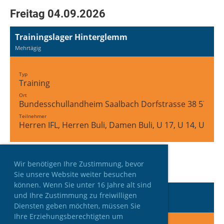
Freitag 04.09.2026
Trainingslager Hinterglemm
Mehrtägig
Typ
Training
Ort
Bundesschullandheim Saalbach Dorfstrasse 38 5754 
Teilnehmer
Herren IFL, Herren Buli, Damen Buli, U 17, U 14, U 12
Wir benötigen Ihre Zustimmung, bevor
Samstag 05.09.2026
Sie unsere Website weiter besuchen
können. Wenn Sie unter 16 Jahre alt sind
Trainingslager Hinterglemm
und Ihre Zustimmung zu freiwilligen
Mehrtägig
Diensten geben möchten, müssen Sie
Ihre Erziehungsberechtigten um