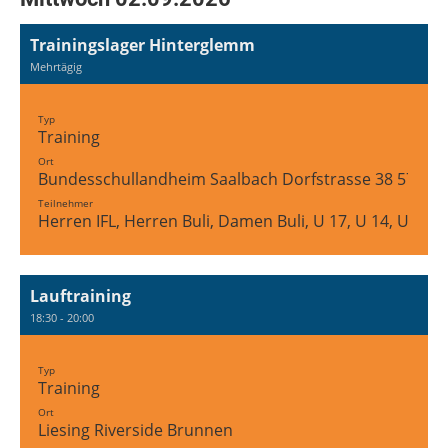
Trainingslager Hinterglemm
Mehrtägig
Typ
Training
Ort
Bundesschullandheim Saalbach Dorfstrasse 38 5754 
Teilnehmer
Herren IFL, Herren Buli, Damen Buli, U 17, U 14, U 12
Lauftraining
18:30 - 20:00
Typ
Training
Ort
Liesing Riverside Brunnen