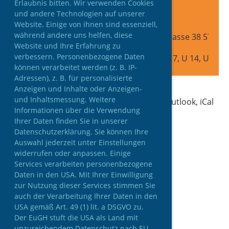
Erlaubnis bitten. Wir verwenden Cookies
Typ
und andere Technologien auf unserer
Training
Website. Einige von ihnen sind essenziell,
Ort
während andere uns helfen, diese
Bundesschullandheim Saalbach Dorfstrasse 38 5754 
Website und Ihre Erfahrung zu
Teilnehmer
verbessern. Personenbezogene Daten
Herren IFL, Herren Buli, Damen Buli, U 17, U 14, U 12
können verarbeitet werden (z. B. IP-
Adressen), z. B. für personalisierte
Anzeigen und Inhalte oder Anzeigen-
und Inhaltsmessung. Weitere
Termine abonnieren
(in Kalender wie Outlook, iCal
Informationen über die Verwendung
oder Mobilgeräte hinzufügen)
Ihrer Daten finden Sie in unserer
Datenschutzerklärung. Sie können Ihre
Auswahl jederzeit unter Einstellungen
widerrufen oder anpassen. Einige
Services verarbeiten personenbezogene
Daten in den USA. Mit Ihrer Einwilligung
zur Nutzung dieser Services stimmen Sie
auch der Verarbeitung Ihrer Daten in den
USA gemäß Art. 49 (1) lit. a DSGVO zu.
Der EuGH stuft die USA als Land mit
unzureichendem Datenschutz nach EU-